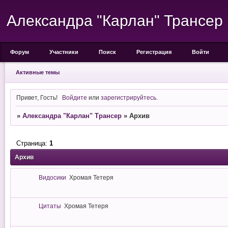
Александра "Карлан" Трансер
Форум
Участники
Поиск
Регистрация
Войти
Активные темы
Привет, Гость!
Войдите
или
зарегистрируйтесь
.
»
Александра "Карлан" Трансер
»
Архив
Страница:
1
Архив
Видосики
Хромая Тетеря
Цитаты
Хромая Тетеря