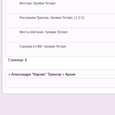
Фоточки
Хромая Тетеря
Рассказики Трансер
Хромая Тетеря
[
1
2
3
]
Места обитания
Хромая Тетеря
Сураева в СМИ
Хромая Тетеря
Страница:
1
»
Александра "Карлан" Трансер
»
Архив